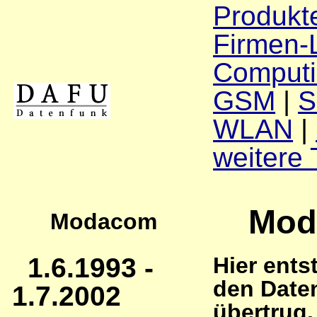
Produkt
Firmen-L
Comput
GSM
|
WLAN
|
weitere
Mod
Modacom
1.6.1993 -
Hier ent
den Date
1.7.2002
übertrug.